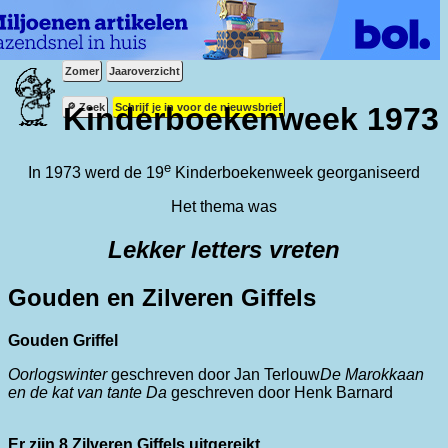
Zomer
Jaaroverzicht
🔎 Zoek
Schrijf je in voor de nieuwsbrief
Kinderboekenweek 1973
e
In 1973 werd de 19
Kinderboekenweek georganiseerd
Het thema was
Lekker letters vreten
Gouden en Zilveren Giffels
Gouden Griffel
Oorlogswinter
geschreven door Jan Terlouw
De Marokkaan
en de kat van tante Da
geschreven door Henk Barnard
Er zijn 8 Zilveren Giffels uitgereikt