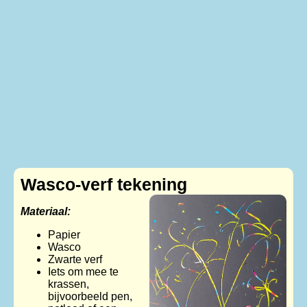
Wasco-verf tekening
Materiaal:
Papier
Wasco
Zwarte verf
Iets om mee te
krassen,
bijvoorbeeld pen,