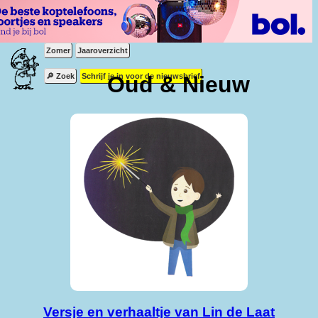
Zomer
Jaaroverzicht
🔎 Zoek
Schrijf je in voor de nieuwsbrief
Oud & Nieuw
Versje en verhaaltje van Lin de Laat