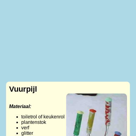
Vuurpijl
Materiaal:
toiletrol of keukenrol
plantenstok
verf
glitter