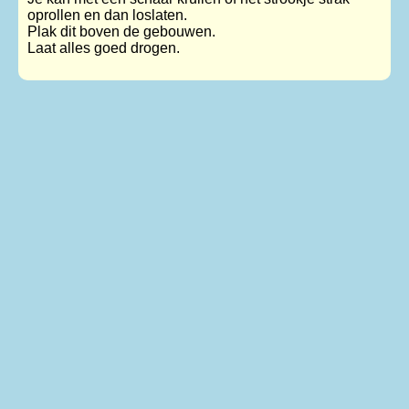
oprollen en dan loslaten.
Plak dit boven de gebouwen.
Laat alles goed drogen.