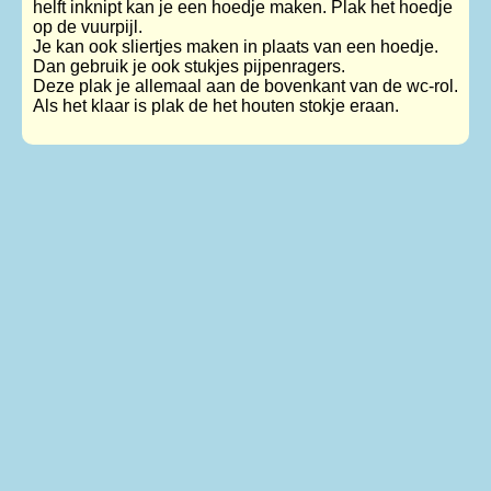
helft inknipt kan je een hoedje maken. Plak het hoedje
op de vuurpijl.
Je kan ook sliertjes maken in plaats van een hoedje.
Dan gebruik je ook stukjes pijpenragers.
Deze plak je allemaal aan de bovenkant van de wc-rol.
Als het klaar is plak de het houten stokje eraan.