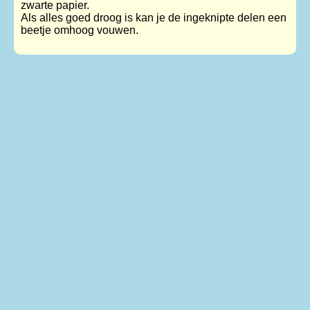
zwarte papier.
Als alles goed droog is kan je de ingeknipte delen een
beetje omhoog vouwen.