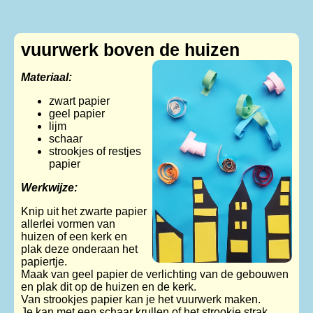
vuurwerk boven de huizen
Materiaal:
zwart papier
geel papier
lijm
schaar
strookjes of restjes
papier
Werkwijze:
Knip uit het zwarte papier
allerlei vormen van
huizen of een kerk en
plak deze onderaan het
papiertje.
Maak van geel papier de verlichting van de gebouwen
en plak dit op de huizen en de kerk.
Van strookjes papier kan je het vuurwerk maken.
Je kan met een schaar krullen of het strookje strak