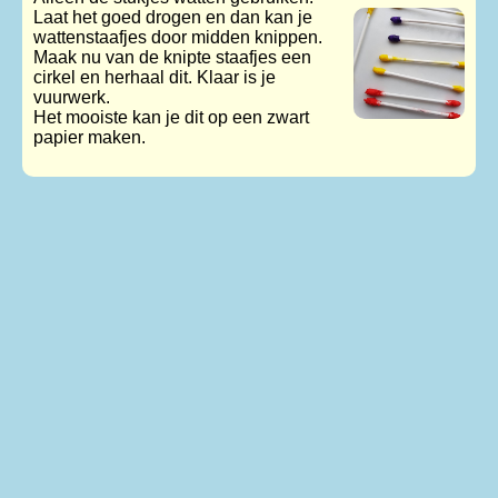
Laat het goed drogen en dan kan je
wattenstaafjes door midden knippen.
Maak nu van de knipte staafjes een
cirkel en herhaal dit. Klaar is je
vuurwerk.
Het mooiste kan je dit op een zwart
papier maken.