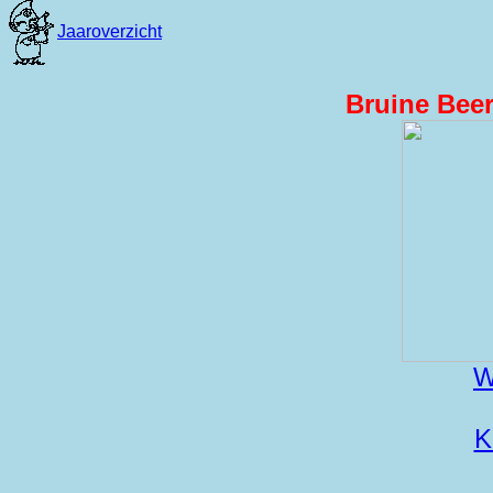
Bruine Beer
W
K