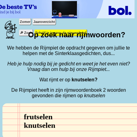
Zomer
Jaaroverzicht
Op zoek naar rijmwoorden?
🔎 Zoek
Schrijf je in voor de nieuwsbrief
We hebben de Rijmpiet de opdracht gegeven om jullie te
helpen met de Sinterklaasgedichten, dus...
Heb je hulp nodig bij je gedicht en weet je het even niet?
Vraag dan om hulp bij onze Rijmpiet...
Wat rijmt er op
knutselen?
De Rijmpiet heeft in zijn rijmwoordenboek 2 woorden
gevonden die rijmen op
knutselen
frutselen
knutselen