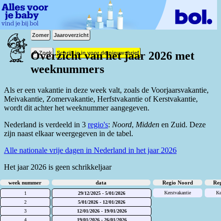
Zomer
Jaaroverzicht
Overzicht van het jaar 2026 met
🔎 Zoek
Schrijf je in voor de nieuwsbrief
weeknummers
Als er een vakantie in deze week valt, zoals de Voorjaarsvakantie,
Meivakantie, Zomervakantie, Herfstvakantie of Kerstvakantie,
wordt dit achter het weeknummer aangegeven.
Nederland is verdeeld in 3
regio's
:
Noord
,
Midden
en Zuid. Deze
zijn naast elkaar weergegeven in de tabel.
Alle nationale vrije dagen in Nederland in het jaar 2026
Het jaar 2026 is geen schrikkeljaar
week nummer
data
Regio Noord
Re
Kerstvakantie
Ke
1
29/12/2025 - 5/01/2026
2
5/01/2026 - 12/01/2026
3
12/01/2026 - 19/01/2026
4
19/01/2026 - 26/01/2026