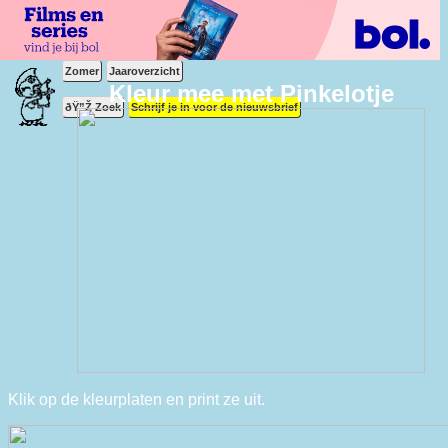
Zomer
Jaaroverzicht
Kleur mee met Pinkelotje
ðŸ”Ž Zoek
Schrijf je in voor de nieuwsbrief
Klik op de kleurplaten en print ze uit.