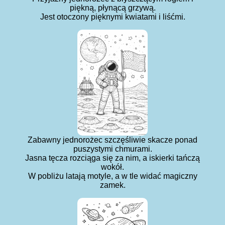
piękną, płynącą grzywą.
Jest otoczony pięknymi kwiatami i liśćmi.
Zabawny jednorożec szczęśliwie skacze ponad
puszystymi chmurami.
Jasna tęcza rozciąga się za nim, a iskierki tańczą
wokół.
W pobliżu latają motyle, a w tle widać magiczny
zamek.