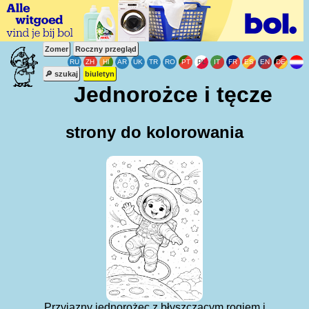
Zomer
Roczny przegląd
🔎 szukaj
biuletyn
Jednorożce i tęcze
strony do kolorowania
Przyjazny jednorożec z błyszczącym rogiem i