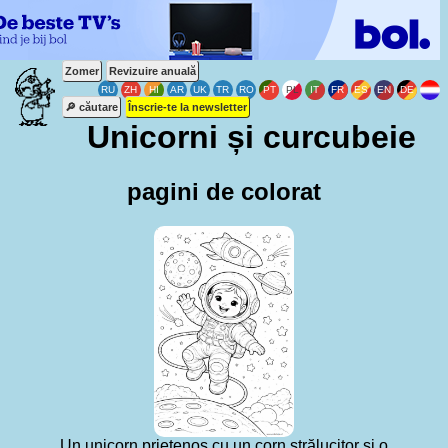
Zomer
Revizuire anuală
🔎 căutare
Înscrie-te la newsletter
Unicorni și curcubeie
pagini de colorat
Un unicorn prietenos cu un corn strălucitor și o