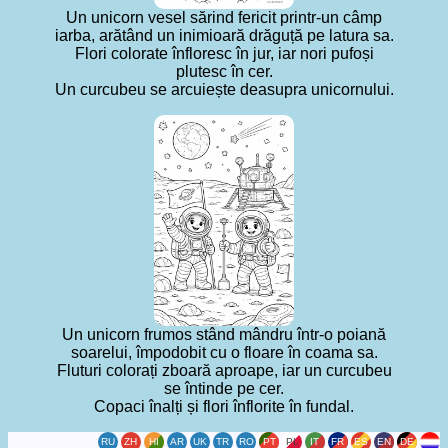
Un unicorn vesel sărind fericit printr-un câmp
iarba, arătând un inimioară drăguță pe latura sa.
Flori colorate înfloresc în jur, iar nori pufoși
plutesc în cer.
Un curcubeu se arcuiește deasupra unicornului.
Un unicorn frumos stând mândru într-o poiană
soarelui, împodobit cu o floare în coama sa.
Fluturi colorați zboară aproape, iar un curcubeu
se întinde pe cer.
Copaci înalți și flori înflorite în fundal.